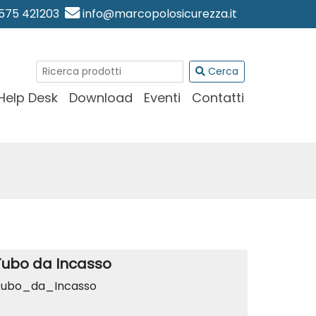
0575 421203
info@marcopolosicurezza.it
Cerca
Help Desk
Download
Eventi
Contatti
Tubo da Incasso
Tubo_da_Incasso