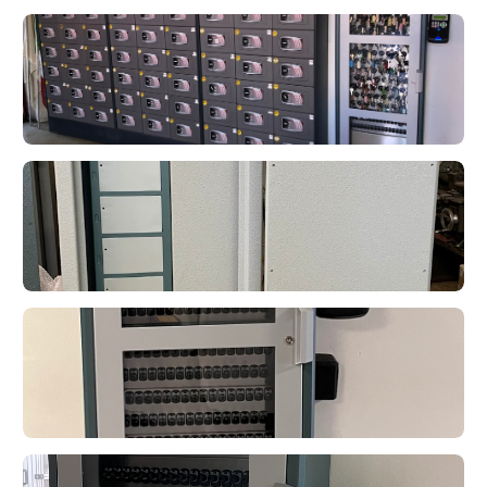
Deposito Armi 3 Colonne S12
deister
Flexx 36U e Cartelliere
deister
Colonna S12 in Armadio Blindato
deister
Flexx 24U con 256 posti chiave
deister