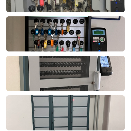
Flexx 12U
Installato nel 2017
Maxx 32 posti chiave
deister
deister
deister