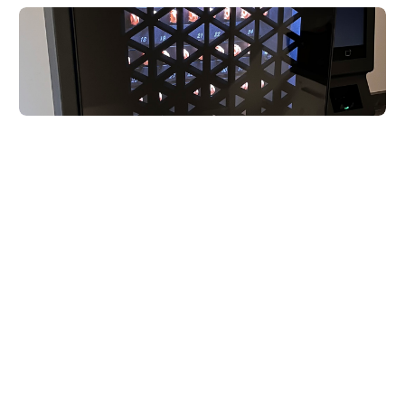
Junior+
KeyMaster
ProLine 48
KeyMaster