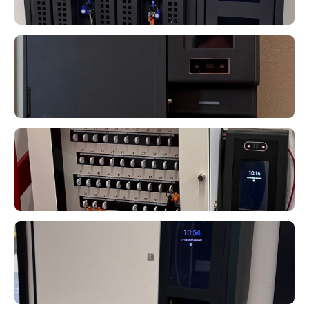
ProLine 14+
KeyMaster
Junior S
KeyMaster
ProLine 70
KeyMaster