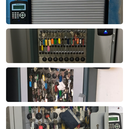
Maxx 64 posti chiave
deister
deister
deister
Flexx 24U
deister