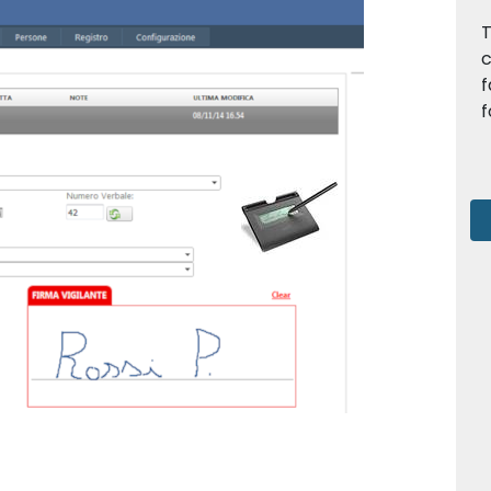
T
c
f
f