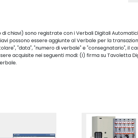
di chiavi) sono registrate con i Verbali Digitali Automatic
hiavi possono essere aggiunte al Verbale per la transazione
tolare", "data", "numero di verbale" e "consegnatario", il c
ere acquisite nei seguenti modi: (I) firma su Tavoletta Dig
Verbale.