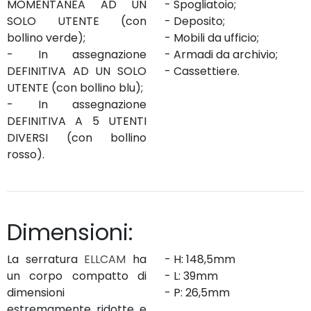
MOMENTANEA AD UN
- Spogliatoio;
SOLO UTENTE (con
- Deposito;
bollino verde);
- Mobili da ufficio;
- In assegnazione
- Armadi da archivio;
DEFINITIVA AD UN SOLO
- Cassettiere.
UTENTE (con bollino blu);
- In assegnazione
DEFINITIVA A 5 UTENTI
DIVERSI (con bollino
rosso).
Dimensioni:
La serratura
ELLCAM
ha
- H: 148,5mm
un corpo compatto di
- L: 39mm
dimensioni
- P: 26,5mm
estremamente ridotte e