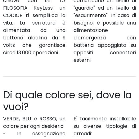
chiave con sé. LA
comunicano un livello di
FILOSOFIA KeyLess, un
"guardia" ed un livello di
CODICE ti semplifica la
"esaurimento". In caso di
vita. La serratura è
bisogno, è possibile una
alimentata da una
alimentazione
batteria alcalina da 9
d'emergenza con
volts che garantisce
batteria appoggiata su
circa 13.000 operazioni.
appositi connettori
esterni.
Di quale colore sei, dove la
vuoi?
VERDE, BLU e ROSSO, un
E' facilmente installabile
colore per ogni desiderio:
su diverse tipologie di
- In assegnazione
armadi: