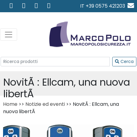
IT +39 0575 421203
info@marcopolosicurezza.
Cerca
NovitÃ : Ellcam, una nuova
libertÃ
Home
>>
Notizie ed eventi
>> NovitÃ : Ellcam, una
nuova libertÃ