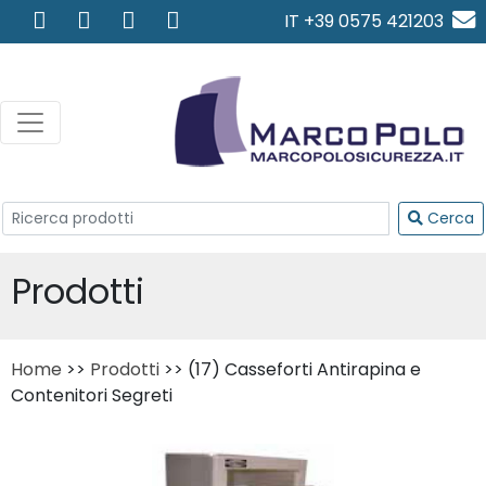
IT +39 0575 421203
info@marcopolosicurezza.
Cerca
Prodotti
Home
>>
Prodotti
>> (17) Casseforti Antirapina e
Contenitori Segreti