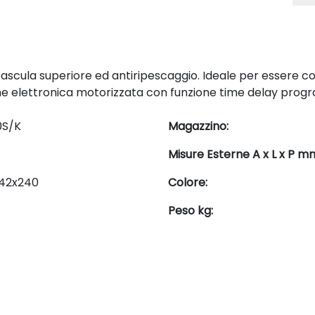
scula superiore ed antiripescaggio. Ideale per essere col
e elettronica motorizzata con funzione time delay prog
0S/K
Magazzino:
Misure Esterne A x L x P m
42x240
Colore:
Peso kg: