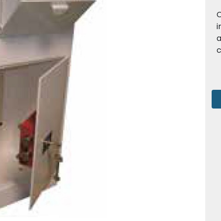
C
i
a
c