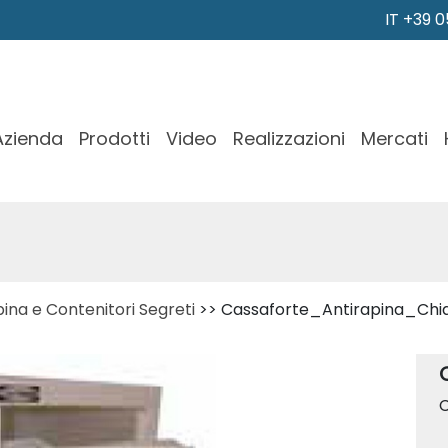
IT +39 
Azienda
Prodotti
Video
Realizzazioni
Mercati
pina e Contenitori Segreti
>> Cassaforte_Antirapina_Chi
C