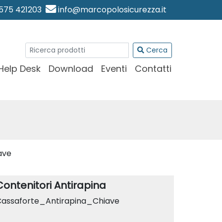
0575 421203
info@marcopolosicurezza.it
Cerca
Help Desk
Download
Eventi
Contatti
ave
Contenitori Antirapina
assaforte_Antirapina_Chiave