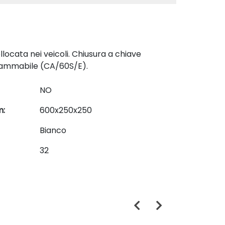
locata nei veicoli. Chiusura a chiave
rammabile (CA/60S/E).
NO
m:
600x250x250
Bianco
32