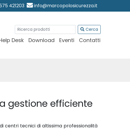
0575 421203
info@marcopolosicurezza.it
Cerca
Help Desk
Download
Eventi
Contatti
la gestione efficiente
i centri tecnici di altissima professionalità