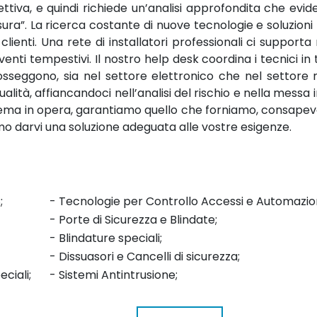
ttiva, e quindi richiede un’analisi approfondita che evid
sura”. La ricerca costante di nuove tecnologie e soluzioni
ienti. Una rete di installatori professionali ci supporta
rventi tempestivi. Il nostro help desk coordina i tecnici in 
osseggono, sia nel settore elettronico che nel settore m
lità, affiancandoci nell’analisi del rischio e nella messa 
ema in opera, garantiamo quello che forniamo, consapevoli
emo darvi una soluzione adeguata alle vostre esigenze.
;
- Tecnologie per Controllo Accessi e Automazion
- Porte di Sicurezza e Blindate;
- Blindature speciali;
- Dissuasori e Cancelli di sicurezza;
eciali;
- Sistemi Antintrusione;