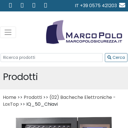
IT +39 0575 421203
info@marcopolosicurezza.
Cerca
Prodotti
Home
>>
Prodotti
>>
(02) Bacheche Elettroniche -
LoxTop
>> IQ_50_Chiavi