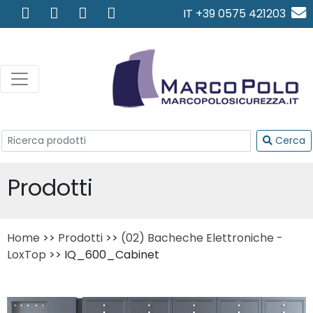
IT +39 0575 421203
info@marcopolosicurezza.
Cerca
Prodotti
Home
>>
Prodotti
>>
(02) Bacheche Elettroniche -
LoxTop
>> IQ_600_Cabinet