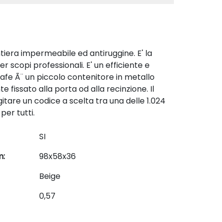
tiera impermeabile ed antiruggine. E' la
scopi professionali. E' un efficiente e
fe Ã¨ un piccolo contenitore in metallo
issato alla porta od alla recinzione. Il
itare un codice a scelta tra una delle 1.024
er tutti.
SI
m:
98x58x36
Beige
0,57