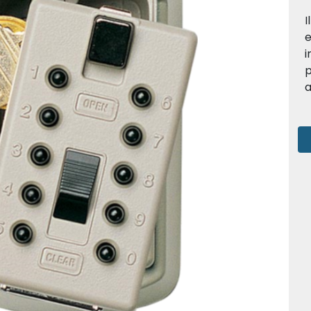
I
e
i
p
a