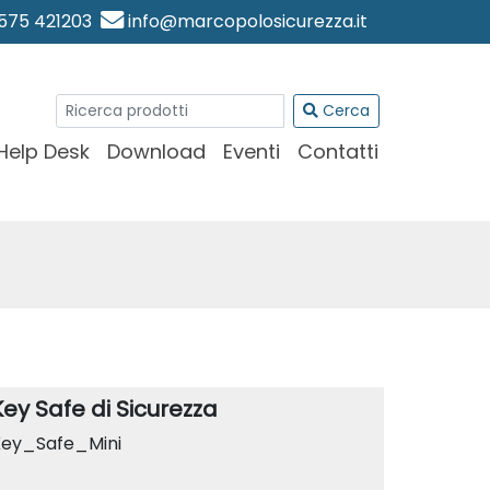
0575 421203
info@marcopolosicurezza.it
Cerca
Help Desk
Download
Eventi
Contatti
Key Safe di Sicurezza
ey_Safe_Mini