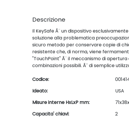
Descrizione
Il KeySafe Ã¨ un dispositivo esclusivamente
soluzione alla problematica preoccupazione 
sicuro metodo per conservare copie di chia
resistente che, di norma, viene fermamente
"TouchPoint" Ã¨ il meccanismo di apertura a
combinazioni possibili. Ãˆ di semplice uti
Codice:
00141
Ideato:
USA
Misure interne HxLxP mm:
71x38x
Capacita' chiavi:
2