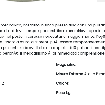
 meccanico, costruito in zinco presso fuso con una pulsan
di chi deve sempre portarsi dietro una chiave, specie per 
vi nel posto in cui esse necessitano maggiormente. KeySa
 fissato a muro, altrimenti puÃ² essere temporaneamente f
 pulsantiera brevettato e completo di 10 pulsanti, per dig
lizzo perchÃ© il meccanismo Ã¨ di immediata comprensione p
4
Magazzino:
Misure Esterne A x L x P m
12
Colore:
Peso kg: