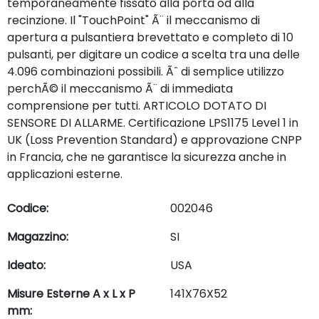
temporaneamente fissato alla porta od alla
recinzione. Il "TouchPoint" Ã¨ il meccanismo di
apertura a pulsantiera brevettato e completo di 10
pulsanti, per digitare un codice a scelta tra una delle
4.096 combinazioni possibili. Ãˆ di semplice utilizzo
perchÃ© il meccanismo Ã¨ di immediata
comprensione per tutti. ARTICOLO DOTATO DI
SENSORE DI ALLARME. Certificazione LPS1175 Level 1 in
UK (Loss Prevention Standard) e approvazione CNPP
in Francia, che ne garantisce la sicurezza anche in
applicazioni esterne.
Codice:
002046
Magazzino:
SI
Ideato:
USA
Misure Esterne A x L x P
141X76X52
mm: