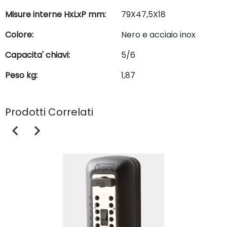
Misure interne HxLxP mm:
79X47,5X18
Colore:
Nero e acciaio inox
Capacita' chiavi:
5/6
Peso kg:
1,87
Prodotti Correlati