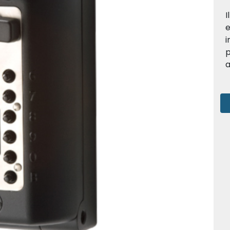
I
e
i
p
a