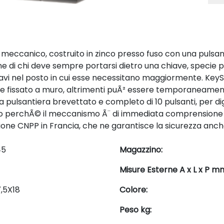
 meccanico, costruito in zinco presso fuso con una pulsan
di chi deve sempre portarsi dietro una chiave, specie per 
vi nel posto in cui esse necessitano maggiormente. KeySa
 fissato a muro, altrimenti puÃ² essere temporaneamente f
 pulsantiera brevettato e completo di 10 pulsanti, per di
izzo perchÃ© il meccanismo Ã¨ di immediata comprensione per
ne CNPP in Francia, che ne garantisce la sicurezza anche
45
Magazzino:
Misure Esterne A x L x P m
,5X18
Colore:
Peso kg: