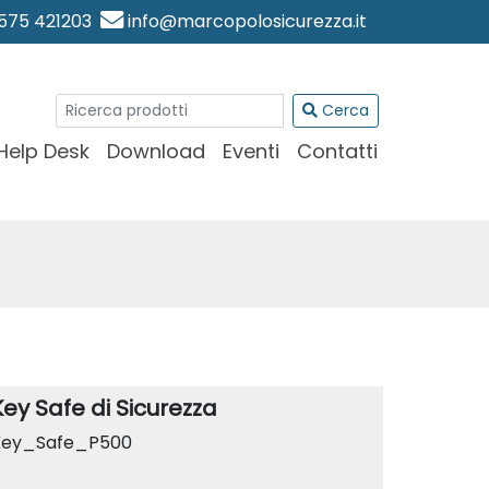
0575 421203
info@marcopolosicurezza.it
Cerca
Help Desk
Download
Eventi
Contatti
Key Safe di Sicurezza
Key_Safe_P500