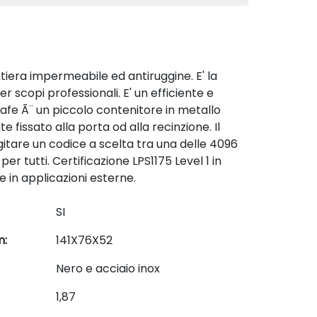
tiera impermeabile ed antiruggine. E' la
scopi professionali. E' un efficiente e
fe Ã¨ un piccolo contenitore in metallo
issato alla porta od alla recinzione. Il
gitare un codice a scelta tra una delle 4096
 tutti. Certificazione LPS1175 Level 1 in
 in applicazioni esterne.
SI
m:
141X76X52
Nero e acciaio inox
1,87