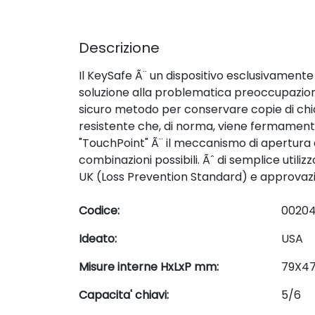
Descrizione
Il KeySafe Ã¨ un dispositivo esclusivamente
soluzione alla problematica preoccupazione 
sicuro metodo per conservare copie di chia
resistente che, di norma, viene fermamente
"TouchPoint" Ã¨ il meccanismo di apertura a
combinazioni possibili. Ãˆ di semplice util
UK (Loss Prevention Standard) e approvazio
Codice:
0020
Ideato:
USA
Misure interne HxLxP mm:
79X47
Capacita' chiavi:
5/6